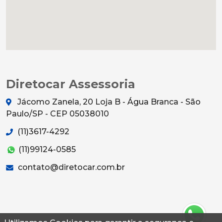
Diretocar Assessoria
Jácomo Zanela, 20 Loja B - Água Branca - São
Paulo/SP - CEP 05038010
(11)3617-4292
(11)99124-0585
contato@diretocar.com.br