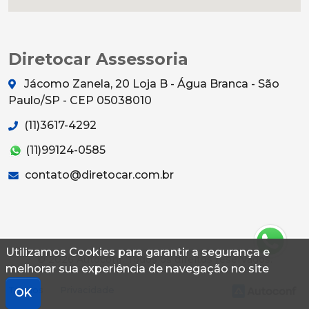
Diretocar Assessoria
Jácomo Zanela, 20 Loja B - Água Branca - São
Paulo/SP - CEP 05038010
(11)3617-4292
(11)99124-0585
contato@diretocar.com.br
Utilizamos Cookies para garantir a segurança e
© 2026 Autoconf. Todos os direitos reservados.
melhorar sua experiência de navegação no site
Termos
Privacidade
OK