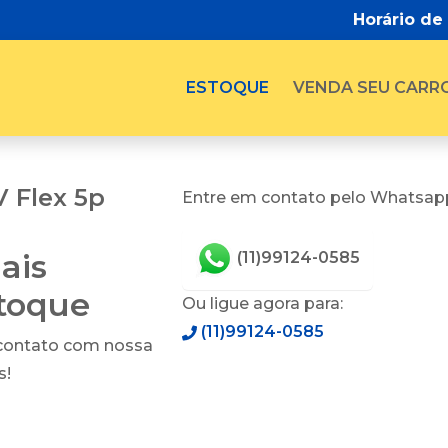
Horário de
ESTOQUE
VENDA SEU CARR
V Flex 5p
Entre em contato pelo Whatsapp
ais
(11)99124-0585
stoque
Ou ligue agora para:
(11)99124-0585
 contato com nossa
s!