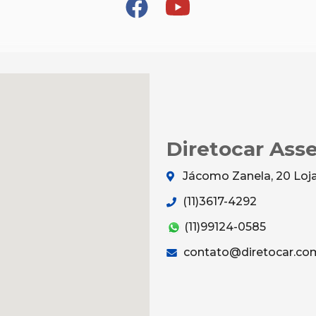
Diretocar Asse
Jácomo Zanela, 20 Loja
(11)3617-4292
(11)99124-0585
contato@diretocar.co